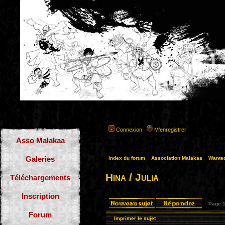
Connexion
M’enregistrer
Asso Malakaa
Galeries
Index du forum
»
Association Malakaa
»
Wante
Hina / Julia
Téléchargements
Inscription
Page
Forum
Imprimer le sujet