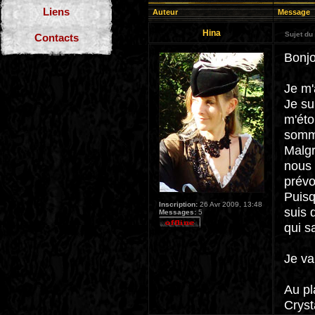
Liens
Auteur
Message
Hina
Sujet du
Contacts
Bonjo
Je m'
Je su
m'éto
somme
Malgr
nous 
prévo
Puisq
Inscription:
26 Avr 2009, 13:48
suis 
Messages:
5
qui s
Je va
Au pl
Cryst