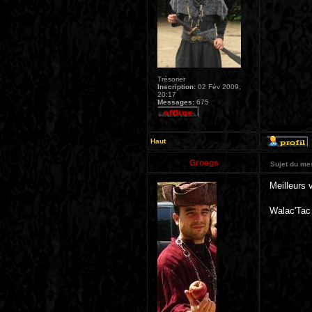
Trésorier
Inscription:
02 Fév 2009,
20:17
Messages:
675
Haut
Groegs
Sujet du me
Meilleurs 
Walac'Tac 