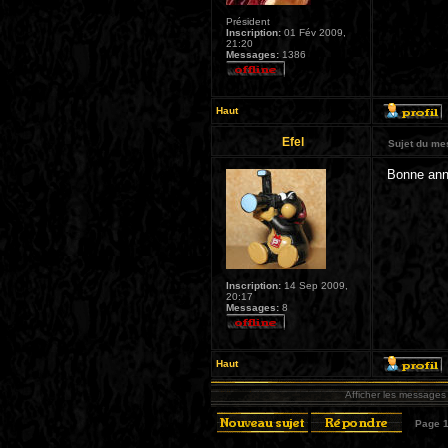
Président
Inscription:
01 Fév 2009,
21:20
Messages:
1386
Haut
Efel
Sujet du me
Bonne ann
Inscription:
14 Sep 2009,
20:17
Messages:
8
Haut
Afficher les messages
Page