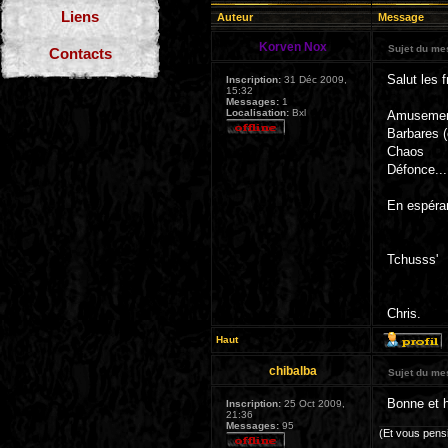
Liens
Auteur
Message
Korven Nox
Sujet du me
Contacts
Salut les 
Inscription:
31 Déc 2009,
15:32
Messages:
1
Localisation:
Bxl
Amuseme
Barbares 
Chaos
Défonce....
En espéran
Tchusss'
Chris.
Haut
chibalba
Sujet du me
Bonne et h
Inscription:
25 Oct 2009,
21:36
Messages:
95
(Et vous pensi