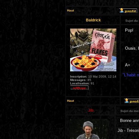
Haut
Baldrick
Sujet du
Pop!
Ouais, 
A+
"L'habit 
Inscription:
10 Mai 2009, 12:14
Messages:
85
Localisation:
91
Haut
Jib
Sujet du me
Bonne ann
Jib - Trésor