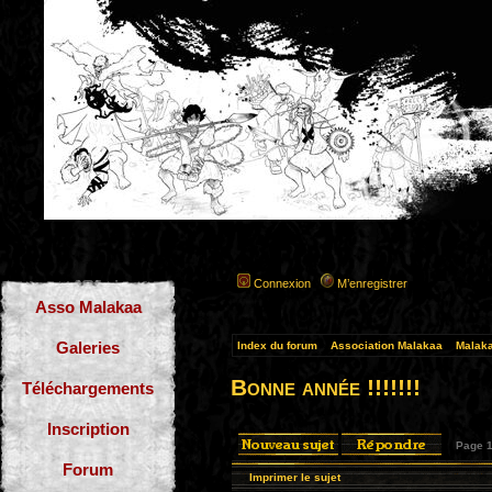
Connexion
M’enregistrer
Asso Malakaa
Galeries
Index du forum
»
Association Malakaa
»
Malaka
Bonne année !!!!!!!
Téléchargements
Inscription
Page
Forum
Imprimer le sujet