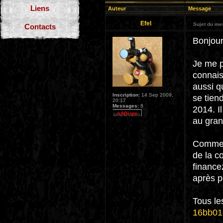
Liens
Auteur
Message
Efel
Sujet du me
Contacts
Bonjour
Je me p
connais
aussi q
Inscription:
14 Sep 2009,
se tien
20:17
Messages:
8
2014. Il
au gran
Comme j
de la c
finance
après p
Tous les
16bb01