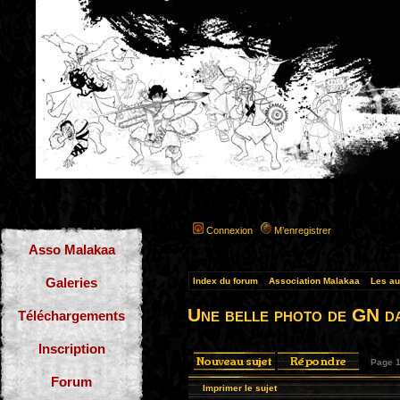
Connexion
M’enregistrer
Asso Malakaa
Galeries
Index du forum
»
Association Malakaa
»
Les au
Une belle photo de GN da
Téléchargements
Inscription
Page
Forum
Imprimer le sujet